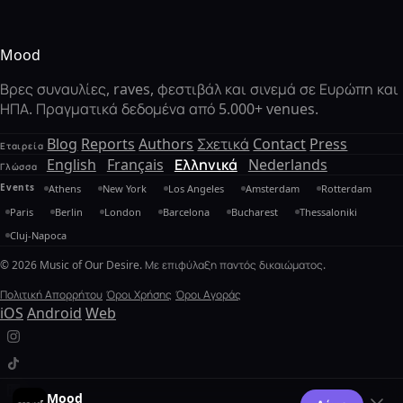
Mood
Βρες συναυλίες, raves, φεστιβάλ και σινεμά σε Ευρώπη και
ΗΠΑ. Πραγματικά δεδομένα από 5.000+ venues.
Blog
Reports
Authors
Σχετικά
Contact
Press
Εταιρεία
English
Français
Ελληνικά
Nederlands
Γλώσσα
Events
Athens
New York
Los Angeles
Amsterdam
Rotterdam
Paris
Berlin
London
Barcelona
Bucharest
Thessaloniki
Cluj-Napoca
© 2026 Music of Our Desire. Με επιφύλαξη παντός δικαιώματος.
Πολιτική Απορρήτου
Όροι Χρήσης
Όροι Αγοράς
iOS
Android
Web
Mood