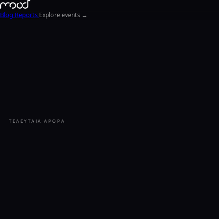
Blog
Reports
Explore events →
EN
FR
ΕΛ
NL
ΤΕΛΕΥΤΑΊΑ ΆΡΘΡΑ