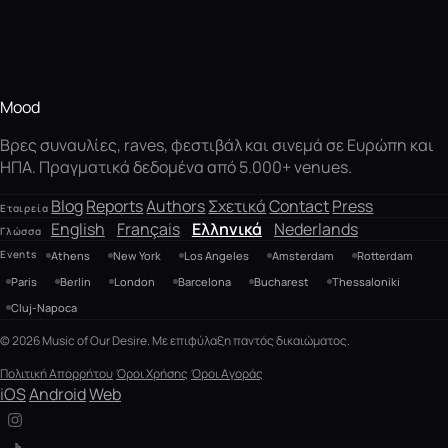
Mood
Βρες συναυλίες, raves, φεστιβάλ και σινεμά σε Ευρώπη και
ΗΠΑ. Πραγματικά δεδομένα από 5.000+ venues.
Blog
Reports
Authors
Σχετικά
Contact
Press
Εταιρεία
English
Français
Ελληνικά
Nederlands
Γλώσσα
Events
Athens
New York
Los Angeles
Amsterdam
Rotterdam
Paris
Berlin
London
Barcelona
Bucharest
Thessaloniki
Cluj-Napoca
© 2026 Music of Our Desire. Με επιφύλαξη παντός δικαιώματος.
Πολιτική Απορρήτου
Όροι Χρήσης
Όροι Αγοράς
iOS
Android
Web