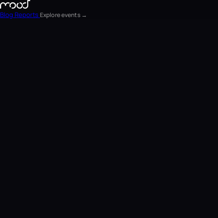
Blog
Reports
Explore events →