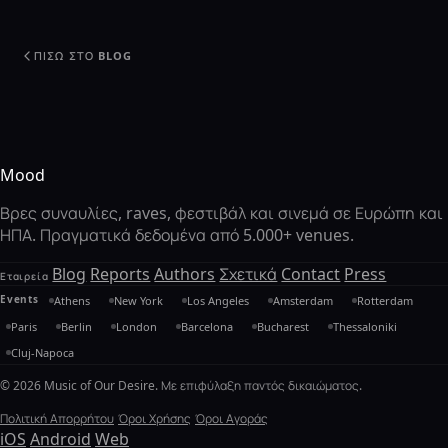
ΠΊΣΩ ΣΤΟ BLOG
Mood
Βρες συναυλίες, raves, φεστιβάλ και σινεμά σε Ευρώπη και
ΗΠΑ. Πραγματικά δεδομένα από 5.000+ venues.
Blog
Reports
Authors
Σχετικά
Contact
Press
Εταιρεία
Events
Athens
New York
Los Angeles
Amsterdam
Rotterdam
Paris
Berlin
London
Barcelona
Bucharest
Thessaloniki
Cluj-Napoca
© 2026 Music of Our Desire. Με επιφύλαξη παντός δικαιώματος.
Πολιτική Απορρήτου
Όροι Χρήσης
Όροι Αγοράς
iOS
Android
Web