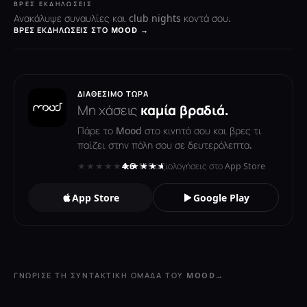
ΒΡΕΣ ΕΚΔΗΛΏΣΕΙΣ
Ανακάλυψε συναυλίες και club nights κοντά σου.
ΒΡΕΣ ΕΚΔΗΛΏΣΕΙΣ ΣΤΟ MOOD →
ΔΙΑΘΈΣΙΜΟ ΤΏΡΑ
Μη χάσεις
καμία βραδιά.
Πάρε το Mood στο κινητό σου και βρες τι
παίζει στην πόλη σου σε δευτερόλεπτα.
★★★★★
★★★★★
4.6
· 119 αξιολογήσεις στο App Store
App Store
Google Play
ΓΝΏΡΙΣΕ ΤΗ ΣΥΝΤΑΚΤΙΚΉ ΟΜΆΔΑ ΤΟΥ MOOD
→