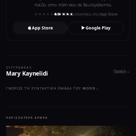
παίζει στην πόλη σου σε δευτερόλεπτα.
★★★★★
★★★★★
4.6
· 119 αξιολογήσεις στο App Store
App Store
Google Play
ΣΥΓΓΡΑΦΈΑΣ
Προφίλ
→
Mary Kaynelidi
ΓΝΏΡΙΣΕ ΤΗ ΣΥΝΤΑΚΤΙΚΉ ΟΜΆΔΑ ΤΟΥ MOOD
→
ΠΕΡΙΣΣΌΤΕΡΑ ΆΡΘΡΑ