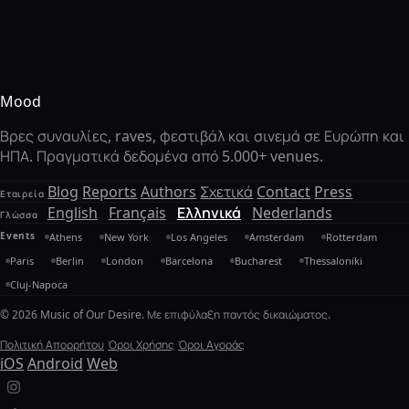
Mood
Βρες συναυλίες, raves, φεστιβάλ και σινεμά σε Ευρώπη και
ΗΠΑ. Πραγματικά δεδομένα από 5.000+ venues.
Blog
Reports
Authors
Σχετικά
Contact
Press
Εταιρεία
English
Français
Ελληνικά
Nederlands
Γλώσσα
Events
Athens
New York
Los Angeles
Amsterdam
Rotterdam
Paris
Berlin
London
Barcelona
Bucharest
Thessaloniki
Cluj-Napoca
© 2026 Music of Our Desire. Με επιφύλαξη παντός δικαιώματος.
Πολιτική Απορρήτου
Όροι Χρήσης
Όροι Αγοράς
iOS
Android
Web