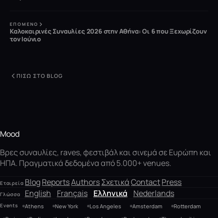
ΕΠΌΜΕΝΟ
Καλοκαιρινές Συναυλίες 2026 στην Αθήνα: Οι 6 που Ξεχωρίζουν
τον Ιούνιο
ΠΊΣΩ ΣΤΟ BLOG
Mood
Βρες συναυλίες, raves, φεστιβάλ και σινεμά σε Ευρώπη και
ΗΠΑ. Πραγματικά δεδομένα από 5.000+ venues.
Blog
Reports
Authors
Σχετικά
Contact
Press
Εταιρεία
English
Français
Ελληνικά
Nederlands
Γλώσσα
Events
Athens
New York
Los Angeles
Amsterdam
Rotterdam