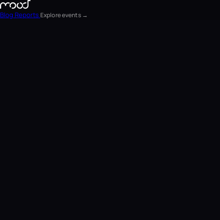
Blog
Reports
Explore events →