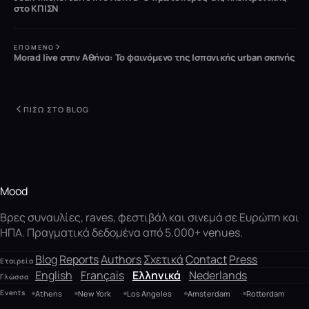
στο ΚΠΙΣΝ
ΕΠΌΜΕΝΟ
Morad live στην Αθήνα: Το φαινόμενο της Ισπανικής urban σκηνής
ΠΊΣΩ ΣΤΟ BLOG
Mood
Βρες συναυλίες, raves, φεστιβάλ και σινεμά σε Ευρώπη και
ΗΠΑ. Πραγματικά δεδομένα από 5.000+ venues.
Blog
Reports
Authors
Σχετικά
Contact
Press
Εταιρεία
English
Français
Ελληνικά
Nederlands
Γλώσσα
Events
Athens
New York
Los Angeles
Amsterdam
Rotterdam