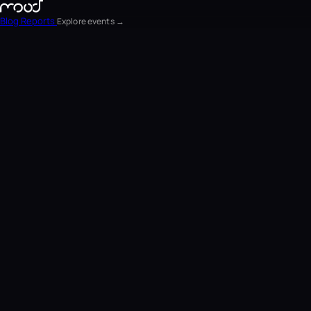
Blog
Reports
Explore events →