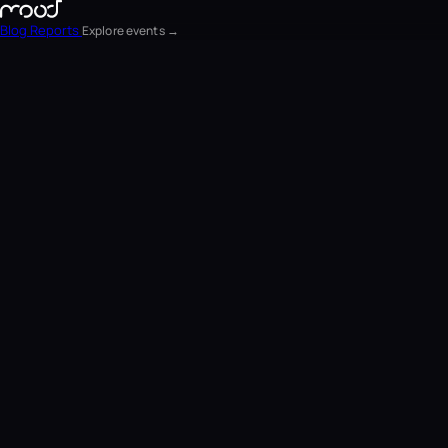
Blog
Reports
Explore events →