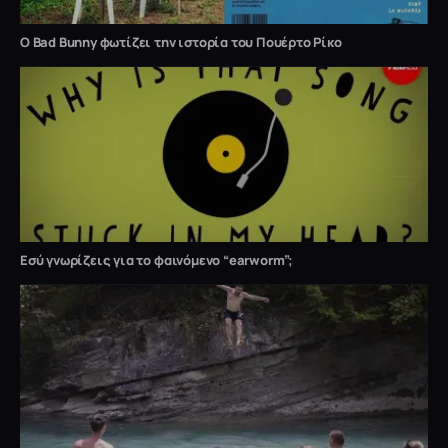
O Bad Bunny φωτίζει την ιστορία του Πουέρτο Ρίκο
Εσύ γνωρίζεις για το φαινόμενο “earworm”;