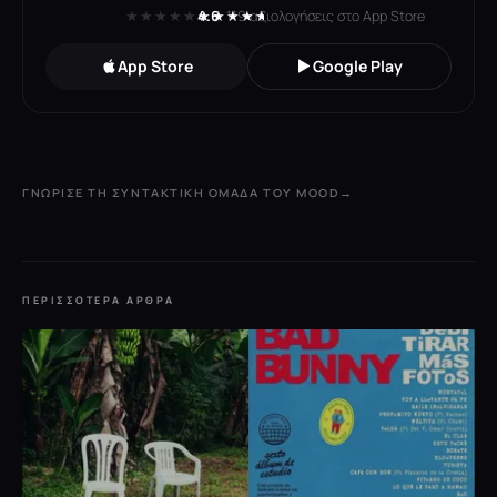
★★★★★
★★★★★
4.6
· 119 αξιολογήσεις στο App Store
App Store
Google Play
ΓΝΏΡΙΣΕ ΤΗ ΣΥΝΤΑΚΤΙΚΉ ΟΜΆΔΑ ΤΟΥ MOOD
→
ΠΕΡΙΣΣΌΤΕΡΑ ΆΡΘΡΑ