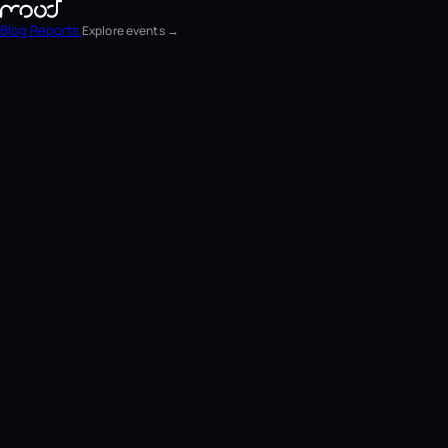
Blog
Reports
Explore events →