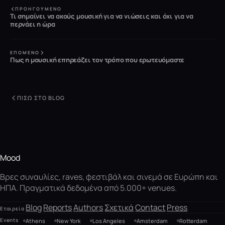
ΠΡΟΗΓΟΎΜΕΝΟ
Τι σημαίνει να ακούς μουσική για να νιώσεις και όχι για να
περνάει η ώρα
ΕΠΌΜΕΝΟ
Πως η μουσική επηρεάζει τον τρόπο που ερωτευόμαστε
ΠΊΣΩ ΣΤΟ BLOG
Mood
Βρες συναυλίες, raves, φεστιβάλ και σινεμά σε Ευρώπη και
ΗΠΑ. Πραγματικά δεδομένα από 5.000+ venues.
Blog
Reports
Authors
Σχετικά
Contact
Press
Εταιρεία
Events
Athens
New York
Los Angeles
Amsterdam
Rotterdam