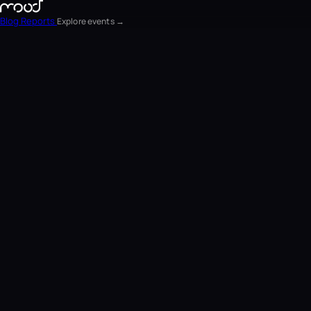
Blog
Reports
Explore events →