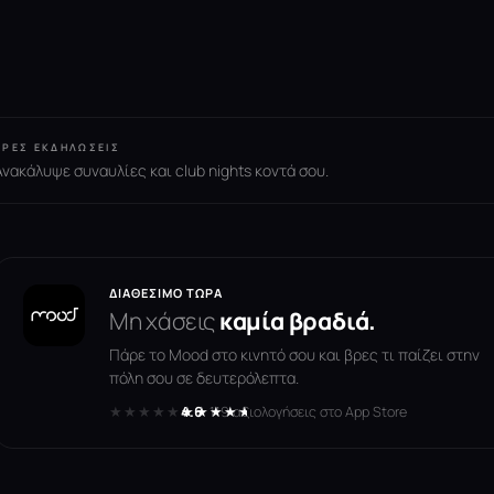
ΒΡΕΣ ΕΚΔΗΛΏΣΕΙΣ
Ανακάλυψε συναυλίες και club nights κοντά σου.
ΔΙΑΘΈΣΙΜΟ ΤΏΡΑ
Μη χάσεις
καμία βραδιά.
Πάρε το Mood στο κινητό σου και βρες τι παίζει στην
πόλη σου σε δευτερόλεπτα.
★★★★★
★★★★★
4.6
· 119 αξιολογήσεις στο App Store