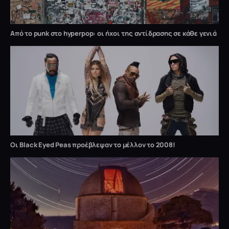
Από το punk στο hyperpop: οι ήχοι της αντίδρασης σε κάθε γενιά
Οι Black Eyed Peas προέβλεψαν το μέλλον το 2008!