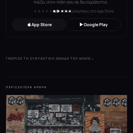
παίζει στην πόλη σου σε δευτερόλεπτα.
★★★★★
★★★★★
4.6
· 119 αξιολογήσεις στο App Store
App Store
Google Play
ΓΝΏΡΙΣΕ ΤΗ ΣΥΝΤΑΚΤΙΚΉ ΟΜΆΔΑ ΤΟΥ MOOD
→
ΠΕΡΙΣΣΌΤΕΡΑ ΆΡΘΡΑ