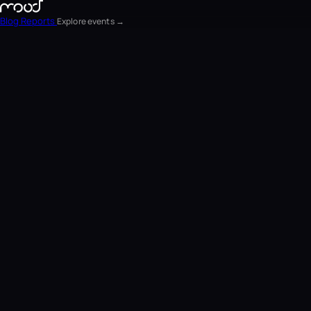
Blog
Reports
Explore events →