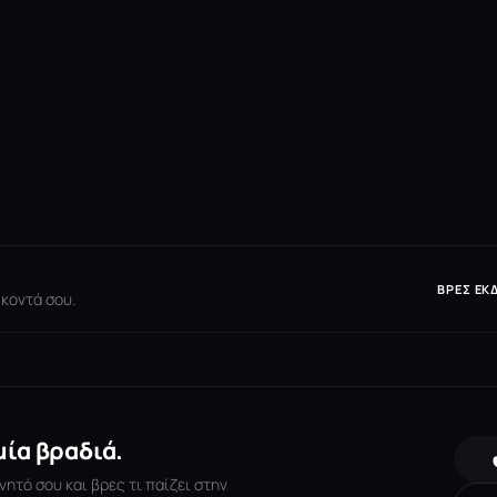
ΒΡΕΣ ΕΚ
 κοντά σου.
μία βραδιά.
νητό σου και βρες τι παίζει στην