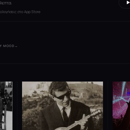
λεπτα.
ξιολογήσεις στο App Store
ΟΥ MOOD
→