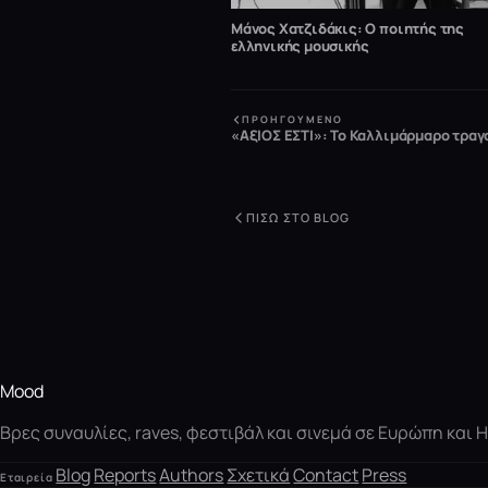
Μάνος Χατζιδάκις: Ο ποιητής της
ελληνικής μουσικής
ΠΡΟΗΓΟΎΜΕΝΟ
«ΑξΙΟΣ ΕΣΤΙ»: Το Καλλιμάρμαρο τρα
ΠΊΣΩ ΣΤΟ BLOG
Mood
Βρες συναυλίες, raves, φεστιβάλ και σινεμά σε Ευρώπη και
Blog
Reports
Authors
Σχετικά
Contact
Press
Εταιρεία