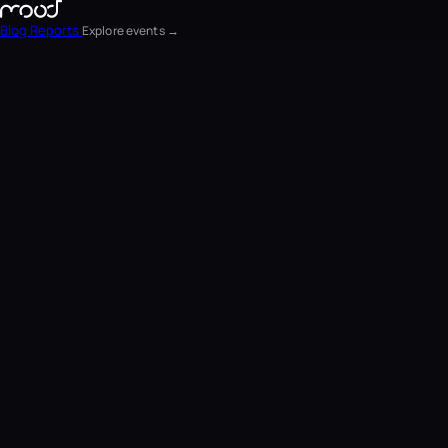
Blog
Reports
Explore events →