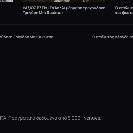
«ΑξΙΟΣ ΕΣΤΙ»: Το Καλλιμάρμαρο τραγούδησε
Ο απόλυτ
Γρηγόρη Μπιθικώτση
και φεστ
γούδησε Γρηγόρη Μπιθικώτση
Ο απόλυτος οδηγός α
 ΗΠΑ. Πραγματικά δεδομένα από 5.000+ venues.