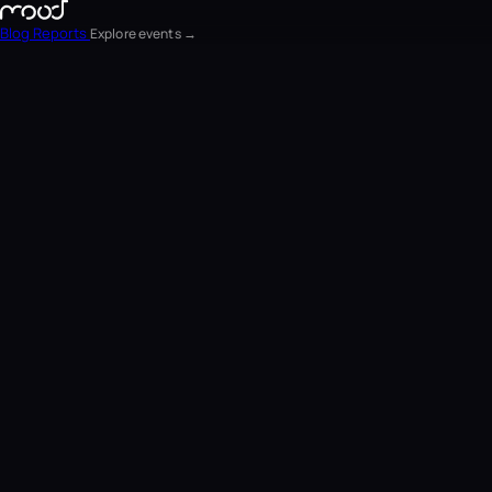
Blog
Reports
Explore events →