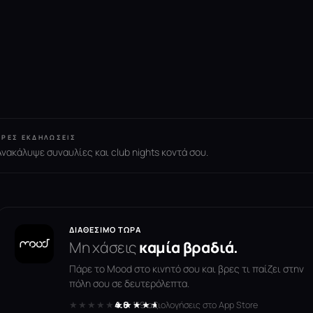
ΒΡΕΣ ΕΚΔΗΛΏΣΕΙΣ
Ανακάλυψε συναυλίες και club nights κοντά σου.
ΔΙΑΘΈΣΙΜΟ ΤΏΡΑ
Μη χάσεις
καμία βραδιά.
Πάρε το Mood στο κινητό σου και βρες τι παίζει στην
πόλη σου σε δευτερόλεπτα.
★★★★★
★★★★★
4.6
· 119 αξιολογήσεις στο App Store