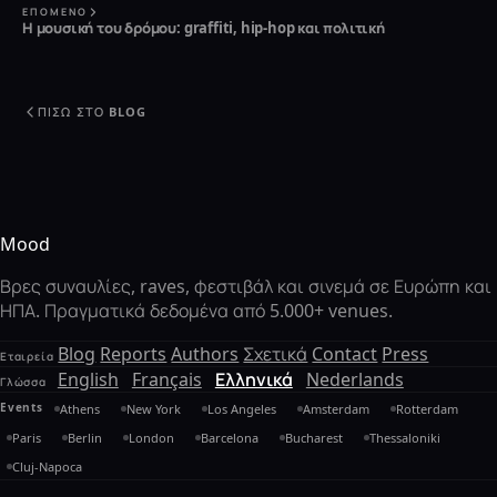
ΕΠΌΜΕΝΟ
Η μουσική του δρόμου: graffiti, hip-hop και πολιτική
ΠΊΣΩ ΣΤΟ BLOG
Mood
Βρες συναυλίες, raves, φεστιβάλ και σινεμά σε Ευρώπη και
ΗΠΑ. Πραγματικά δεδομένα από 5.000+ venues.
Blog
Reports
Authors
Σχετικά
Contact
Press
Εταιρεία
English
Français
Ελληνικά
Nederlands
Γλώσσα
Events
Athens
New York
Los Angeles
Amsterdam
Rotterdam
Paris
Berlin
London
Barcelona
Bucharest
Thessaloniki
Cluj-Napoca