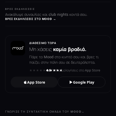
ΒΡΕΣ ΕΚΔΗΛΏΣΕΙΣ
Ανακάλυψε συναυλίες και club nights κοντά σου.
ΒΡΕΣ ΕΚΔΗΛΏΣΕΙΣ ΣΤΟ MOOD →
ΔΙΑΘΈΣΙΜΟ ΤΏΡΑ
Μη χάσεις
καμία βραδιά.
Πάρε το Mood στο κινητό σου και βρες τι
παίζει στην πόλη σου σε δευτερόλεπτα.
★★★★★
★★★★★
4.6
· 119 αξιολογήσεις στο App Store
App Store
Google Play
ΓΝΏΡΙΣΕ ΤΗ ΣΥΝΤΑΚΤΙΚΉ ΟΜΆΔΑ ΤΟΥ MOOD
→