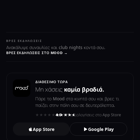
ΒΡΕΣ ΕΚΔΗΛΏΣΕΙΣ
Ανακάλυψε συναυλίες και club nights κοντά σου.
ΒΡΕΣ ΕΚΔΗΛΏΣΕΙΣ ΣΤΟ MOOD →
ΔΙΑΘΈΣΙΜΟ ΤΏΡΑ
Μη χάσεις
καμία βραδιά.
Πάρε το Mood στο κινητό σου και βρες τι
παίζει στην πόλη σου σε δευτερόλεπτα.
★★★★★
★★★★★
4.6
· 119 αξιολογήσεις στο App Store
App Store
Google Play