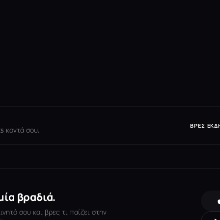
ΒΡΕΣ ΕΚΔ
s κοντά σου.
μία βραδιά.
νητό σου και βρες τι παίζει στην