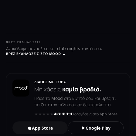
ΒΡΕΣ ΕΚΔΗΛΏΣΕΙΣ
Ανακάλυψε συναυλίες και club nights κοντά σου.
ΒΡΕΣ ΕΚΔΗΛΏΣΕΙΣ ΣΤΟ MOOD →
ΔΙΑΘΈΣΙΜΟ ΤΏΡΑ
Μη χάσεις
καμία βραδιά.
Πάρε το Mood στο κινητό σου και βρες τι
παίζει στην πόλη σου σε δευτερόλεπτα.
★★★★★
★★★★★
4.6
· 119 αξιολογήσεις στο App Store
App Store
Google Play