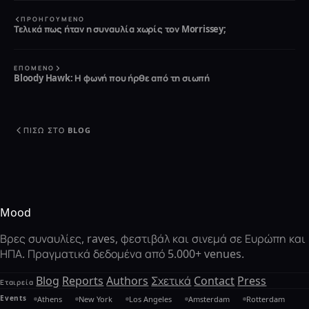
ΠΡΟΗΓΟΎΜΕΝΟ
Τελικά πως ήταν η συναυλία χωρίς τον Morrissey;
ΕΠΌΜΕΝΟ
Bloody Hawk: Η φωνή που ήρθε από τη σιωπή
ΠΊΣΩ ΣΤΟ BLOG
Mood
Βρες συναυλίες, raves, φεστιβάλ και σινεμά σε Ευρώπη και
ΗΠΑ. Πραγματικά δεδομένα από 5.000+ venues.
Blog
Reports
Authors
Σχετικά
Contact
Press
Εταιρεία
Events
Athens
New York
Los Angeles
Amsterdam
Rotterdam