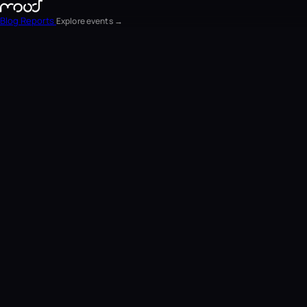
Blog
Reports
Explore events →