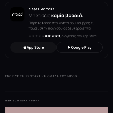
ΔΙΑΘΈΣΙΜΟ ΤΏΡΑ
Μη χάσεις
καμία βραδιά.
Πάρε το Mood στο κινητό σου και βρες τι
παίζει στην πόλη σου σε δευτερόλεπτα.
★★★★★
★★★★★
4.6
· 119 αξιολογήσεις στο App Store
App Store
Google Play
ΓΝΏΡΙΣΕ ΤΗ ΣΥΝΤΑΚΤΙΚΉ ΟΜΆΔΑ ΤΟΥ MOOD
→
ΠΕΡΙΣΣΌΤΕΡΑ ΆΡΘΡΑ