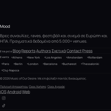
Mood
Βρες συναυλίες, raves, φεστιβάλ και σινεμά σε Ευρώπη και
ΗΠΑ. Πραγματικά δεδομένα από 5.000+ venues.
Blog
Reports
Authors
Σχετικά
Contact
Press
Εταιρεία
Events
Athens
New York
Los Angeles
Amsterdam
Rotterdam
Paris
Berlin
London
Barcelona
Bucharest
Thessaloniki
Cluj-Napoca
© 2026 Music of Our Desire. Με επιφύλαξη παντός δικαιώματος.
Πολιτική Απορρήτου
Όροι Χρήσης
Όροι Αγοράς
iOS
Android
Web