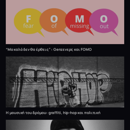
“Μα καλά δεν θα έρθεις” : Genzενερς και FOMO
Η μουσική του δρόμου: graffiti, hip-hop και πολιτική