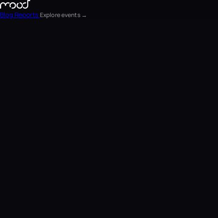
Blog
Reports
Explore events →