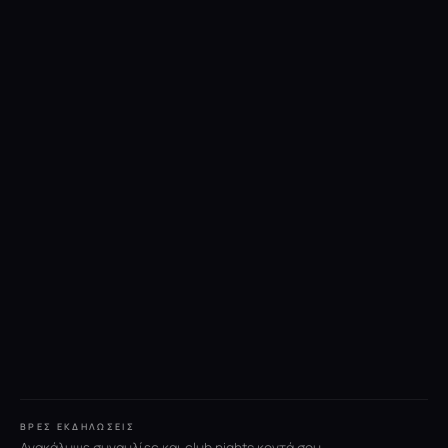
ΒΡΕΣ ΕΚΔΗΛΏΣΕΙΣ
Ανακάλυψε συναυλίες και club nights κοντά σου.