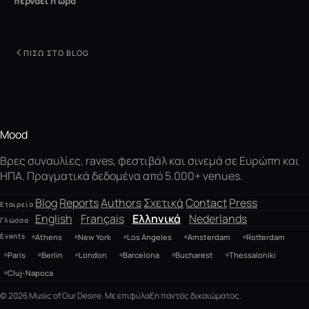
περνάει η ώρα
ΠΊΣΩ ΣΤΟ BLOG
Mood
Βρες συναυλίες, raves, φεστιβάλ και σινεμά σε Ευρώπη και
ΗΠΑ. Πραγματικά δεδομένα από 5.000+ venues.
Blog
Reports
Authors
Σχετικά
Contact
Press
Εταιρεία
English
Français
Ελληνικά
Nederlands
Γλώσσα
Events
Athens
New York
Los Angeles
Amsterdam
Rotterdam
Paris
Berlin
London
Barcelona
Bucharest
Thessaloniki
Cluj-Napoca
© 2026 Music of Our Desire. Με επιφύλαξη παντός δικαιώματος.