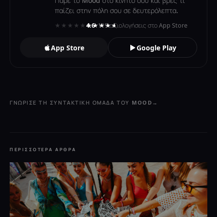
Πάρε το Mood στο κινητό σου και βρες τι
παίζει στην πόλη σου σε δευτερόλεπτα.
★★★★★
★★★★★
4.6
· 119 αξιολογήσεις στο App Store
App Store
Google Play
ΓΝΏΡΙΣΕ ΤΗ ΣΥΝΤΑΚΤΙΚΉ ΟΜΆΔΑ ΤΟΥ MOOD
→
ΠΕΡΙΣΣΌΤΕΡΑ ΆΡΘΡΑ