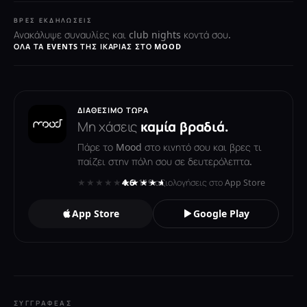
ΒΡΕΣ ΕΚΔΗΛΏΣΕΙΣ
Ανακάλυψε συναυλίες και club nights κοντά σου.
ΌΛΑ ΤΑ EVENTS ΤΗΣ ΙΚΑΡΊΑΣ ΣΤΟ MOOD
ΔΙΑΘΈΣΙΜΟ ΤΏΡΑ
Μη χάσεις
καμία βραδιά.
Πάρε το Mood στο κινητό σου και βρες τι
παίζει στην πόλη σου σε δευτερόλεπτα.
★★★★★
★★★★★
4.6
· 119 αξιολογήσεις στο App Store
App Store
Google Play
ΣΥΓΓΡΑΦΈΑΣ