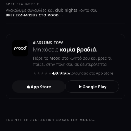
ΒΡΕΣ ΕΚΔΗΛΏΣΕΙΣ
Ανακάλυψε συναυλίες και club nights κοντά σου.
ΒΡΕΣ ΕΚΔΗΛΏΣΕΙΣ ΣΤΟ MOOD →
ΔΙΑΘΈΣΙΜΟ ΤΏΡΑ
Μη χάσεις
καμία βραδιά.
Πάρε το Mood στο κινητό σου και βρες τι
παίζει στην πόλη σου σε δευτερόλεπτα.
★★★★★
★★★★★
4.6
· 119 αξιολογήσεις στο App Store
App Store
Google Play
ΓΝΏΡΙΣΕ ΤΗ ΣΥΝΤΑΚΤΙΚΉ ΟΜΆΔΑ ΤΟΥ MOOD
→