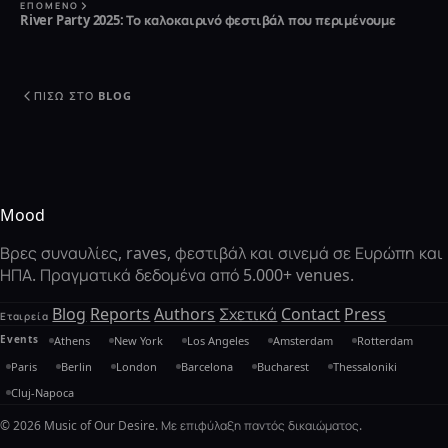
ΕΠΌΜΕΝΟ
River Party 2025: Το καλοκαιρινό φεστιβάλ που περιμένουμε
ΠΊΣΩ ΣΤΟ BLOG
Mood
Βρες συναυλίες, raves, φεστιβάλ και σινεμά σε Ευρώπη και
ΗΠΑ. Πραγματικά δεδομένα από 5.000+ venues.
Blog
Reports
Authors
Σχετικά
Contact
Press
Εταιρεία
Events
Athens
New York
Los Angeles
Amsterdam
Rotterdam
Paris
Berlin
London
Barcelona
Bucharest
Thessaloniki
Cluj-Napoca
© 2026 Music of Our Desire. Με επιφύλαξη παντός δικαιώματος.