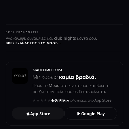
ΒΡΕΣ ΕΚΔΗΛΏΣΕΙΣ
Ανακάλυψε συναυλίες και club nights κοντά σου.
ΒΡΕΣ ΕΚΔΗΛΏΣΕΙΣ ΣΤΟ MOOD →
ΔΙΑΘΈΣΙΜΟ ΤΏΡΑ
Μη χάσεις
καμία βραδιά.
Πάρε το Mood στο κινητό σου και βρες τι
παίζει στην πόλη σου σε δευτερόλεπτα.
★★★★★
★★★★★
4.6
· 119 αξιολογήσεις στο App Store
App Store
Google Play