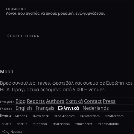
ΕΠΌΜΕΝΟ
Λόγοι που αγαπάς να ακούς μουσική, ενώ γυμνάζεσαι
ΠΊΣΩ ΣΤΟ BLOG
Mood
Βρες συναυλίες, raves, φεστιβάλ και σινεμά σε Ευρώπη και
ΗΠΑ. Πραγματικά δεδομένα από 5.000+ venues.
Blog
Reports
Authors
Σχετικά
Contact
Press
Εταιρεία
English
Français
Ελληνικά
Nederlands
Γλώσσα
Events
Athens
New York
Los Angeles
Amsterdam
Rotterdam
Paris
Berlin
London
Barcelona
Bucharest
Thessaloniki
Cluj-Napoca