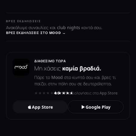
ΒΡΕΣ ΕΚΔΗΛΏΣΕΙΣ
Ανακάλυψε συναυλίες και club nights κοντά σου.
ΒΡΕΣ ΕΚΔΗΛΏΣΕΙΣ ΣΤΟ MOOD →
ΔΙΑΘΈΣΙΜΟ ΤΏΡΑ
Μη χάσεις
καμία βραδιά.
Πάρε το Mood στο κινητό σου και βρες τι
παίζει στην πόλη σου σε δευτερόλεπτα.
★★★★★
★★★★★
4.6
· 119 αξιολογήσεις στο App Store
App Store
Google Play