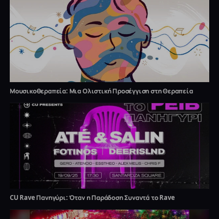
Μουσικοθεραπεία: Μια Ολιστική Προσέγγιση στη Θεραπεία
CU Rave Πανηγύρι: Όταν η Παράδοση Συναντά το Rave