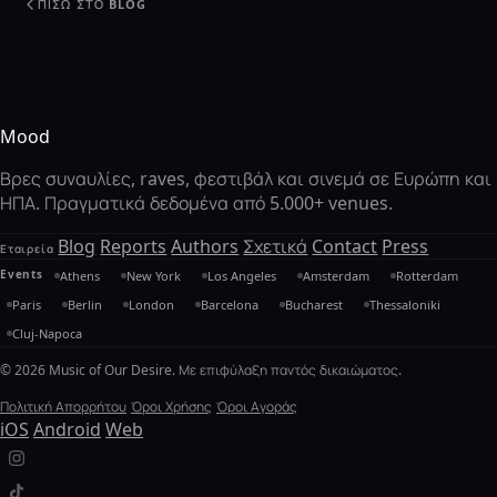
ΠΊΣΩ ΣΤΟ BLOG
Mood
Βρες συναυλίες, raves, φεστιβάλ και σινεμά σε Ευρώπη και
ΗΠΑ. Πραγματικά δεδομένα από 5.000+ venues.
Blog
Reports
Authors
Σχετικά
Contact
Press
Εταιρεία
Events
Athens
New York
Los Angeles
Amsterdam
Rotterdam
Paris
Berlin
London
Barcelona
Bucharest
Thessaloniki
Cluj-Napoca
© 2026 Music of Our Desire. Με επιφύλαξη παντός δικαιώματος.
Πολιτική Απορρήτου
Όροι Χρήσης
Όροι Αγοράς
iOS
Android
Web