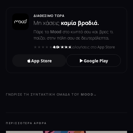
ΔΙΑΘΈΣΙΜΟ ΤΏΡΑ
Μη χάσεις
καμία βραδιά.
Πάρε το Mood στο κινητό σου και βρες τι
παίζει στην πόλη σου σε δευτερόλεπτα.
★★★★★
★★★★★
4.6
· 119 αξιολογήσεις στο App Store
App Store
Google Play
ΓΝΏΡΙΣΕ ΤΗ ΣΥΝΤΑΚΤΙΚΉ ΟΜΆΔΑ ΤΟΥ MOOD
→
ΠΕΡΙΣΣΌΤΕΡΑ ΆΡΘΡΑ