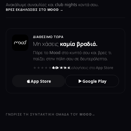
Ανακάλυψε συναυλίες και club nights κοντά σου.
ΒΡΕΣ ΕΚΔΗΛΏΣΕΙΣ ΣΤΟ MOOD →
ΔΙΑΘΈΣΙΜΟ ΤΏΡΑ
Μη χάσεις
καμία βραδιά.
Πάρε το Mood στο κινητό σου και βρες τι
παίζει στην πόλη σου σε δευτερόλεπτα.
★★★★★
★★★★★
4.6
· 119 αξιολογήσεις στο App Store
App Store
Google Play
ΓΝΏΡΙΣΕ ΤΗ ΣΥΝΤΑΚΤΙΚΉ ΟΜΆΔΑ ΤΟΥ MOOD
→