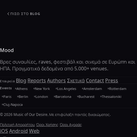
ΠΊΣΩ ΣΤΟ BLOG
Mood
Βρες συναυλίες, raves, φεστιβάλ και σινεμά σε Ευρώπη και
ΗΠΑ. Πραγματικά δεδομένα από 5.000+ venues.
Blog
Reports
Authors
Σχετικά
Contact
Press
Εταιρεία
Events
Athens
New York
Los Angeles
Amsterdam
Rotterdam
Paris
Berlin
London
Barcelona
Bucharest
Thessaloniki
Cluj-Napoca
© 2026 Music of Our Desire. Με επιφύλαξη παντός δικαιώματος.
Πολιτική Απορρήτου
Όροι Χρήσης
Όροι Αγοράς
iOS
Android
Web