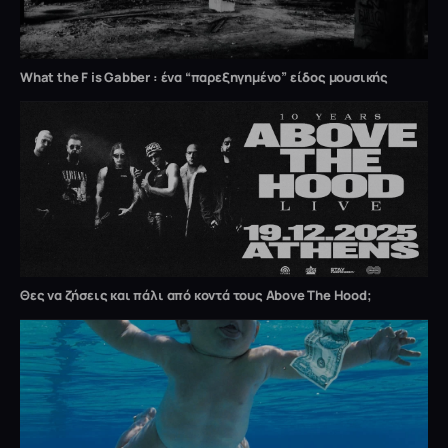
What the F is Gabber : ένα “παρεξηγημένο” είδος μουσικής
Θες να ζήσεις και πάλι από κοντά τους Above The Hood;