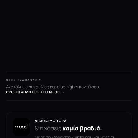
ΒΡΕΣ ΕΚΔΗΛΏΣΕΙΣ
Ανακάλυψε συναυλίες και club nights κοντά σου.
ΒΡΕΣ ΕΚΔΗΛΏΣΕΙΣ ΣΤΟ MOOD →
ΔΙΑΘΈΣΙΜΟ ΤΏΡΑ
Μη χάσεις
καμία βραδιά.
Πάρε το Mood στο κινητό σου και βρες τι