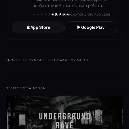
παίζει στην πόλη σου σε δευτερόλεπτα.
★★★★★
★★★★★
4.6
· 119 αξιολογήσεις στο App Store
App Store
Google Play
ΓΝΏΡΙΣΕ ΤΗ ΣΥΝΤΑΚΤΙΚΉ ΟΜΆΔΑ ΤΟΥ MOOD
→
ΠΕΡΙΣΣΌΤΕΡΑ ΆΡΘΡΑ