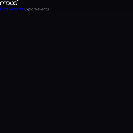
Blog
Reports
Explore events →