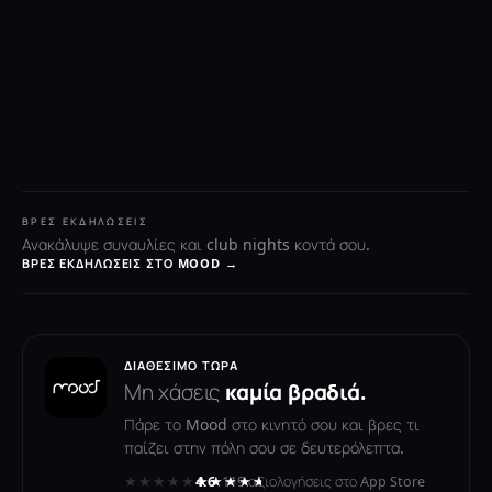
ΒΡΕΣ ΕΚΔΗΛΏΣΕΙΣ
Ανακάλυψε συναυλίες και club nights κοντά σου.
ΒΡΕΣ ΕΚΔΗΛΏΣΕΙΣ ΣΤΟ MOOD →
ΔΙΑΘΈΣΙΜΟ ΤΏΡΑ
Μη χάσεις
καμία βραδιά.
Πάρε το Mood στο κινητό σου και βρες τι
παίζει στην πόλη σου σε δευτερόλεπτα.
★★★★★
★★★★★
4.6
· 119 αξιολογήσεις στο App Store