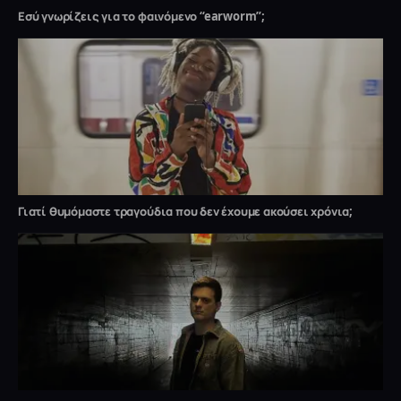
Εσύ γνωρίζεις για το φαινόμενο “earworm”;
Γιατί θυμόμαστε τραγούδια που δεν έχουμε ακούσει χρόνια;