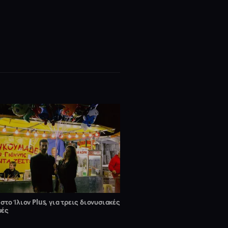
 στο Ίλιον Plus, για τρεις διονυσιακές
υές