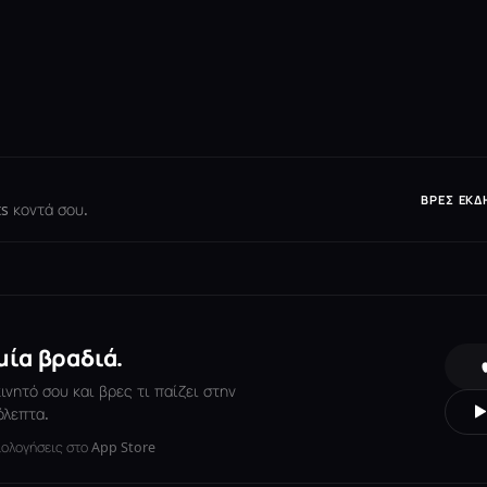
ΒΡΕΣ ΕΚΔ
s κοντά σου.
μία βραδιά.
νητό σου και βρες τι παίζει στην
όλεπτα.
ιολογήσεις στο App Store