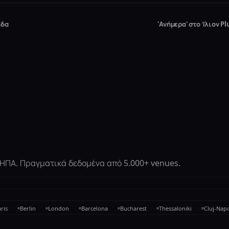
άδα
'Ανήμερα' στο Ίλιον P
ι ΗΠΑ. Πραγματικά δεδομένα από 5.000+ venues.
ris
Berlin
London
Barcelona
Bucharest
Thessaloniki
Cluj-Nap