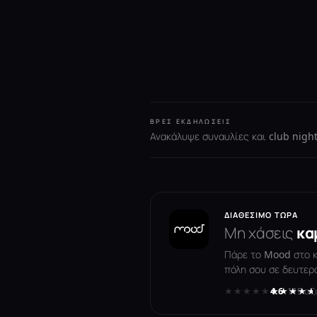
ΒΡΕΣ ΕΚΔΗΛΏΣΕΙΣ
Ανακάλυψε συναυλίες και club night
ΔΙΑΘΈΣΙΜΟ ΤΏΡΑ
Μη χάσεις
κα
Πάρε το Mood στο κι
πόλη σου σε δευτερ
★★★★★
★★★★★
4.6
· 119 αξ