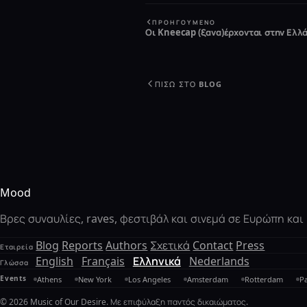
ΠΡΟΗΓΟΎΜΕΝΟ
Οι Kneecap (ξανα)έρχονται στην Ελλ
ΠΊΣΩ ΣΤΟ BLOG
Mood
Βρες συναυλίες, raves, φεστιβάλ και σινεμά σε Ευρώπη κα
Blog
Reports
Authors
Σχετικά
Contact
Press
Εταιρεία
English
Français
Ελληνικά
Nederlands
Γλώσσα
Events
Athens
New York
Los Angeles
Amsterdam
Rotterdam
Pa
© 2026 Music of Our Desire. Με επιφύλαξη παντός δικαιώματος.