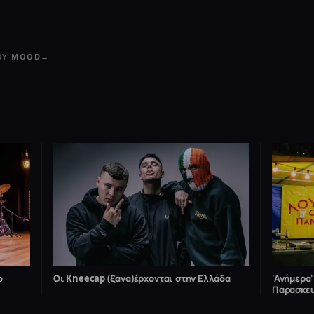
ΤΟΥ MOOD
→
ο
Οι Kneecap (ξανα)έρχονται στην Ελλάδα
'Ανήμερα'
Παρασκε