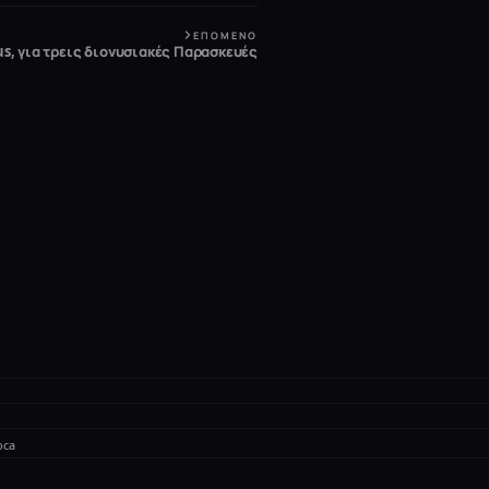
ΕΠΌΜΕΝΟ
lus, για τρεις διονυσιακές Παρασκευές
oca