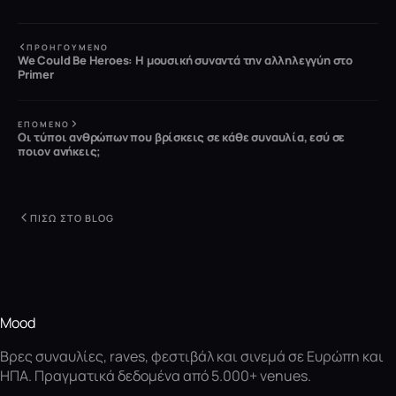
ΠΡΟΗΓΟΎΜΕΝΟ
We Could Be Heroes: H μουσική συναντά την αλληλεγγύη στο
Primer
ΕΠΌΜΕΝΟ
Οι τύποι ανθρώπων που βρίσκεις σε κάθε συναυλία, εσύ σε
ποιον ανήκεις;
ΠΊΣΩ ΣΤΟ BLOG
Mood
Βρες συναυλίες, raves, φεστιβάλ και σινεμά σε Ευρώπη και
ΗΠΑ. Πραγματικά δεδομένα από 5.000+ venues.