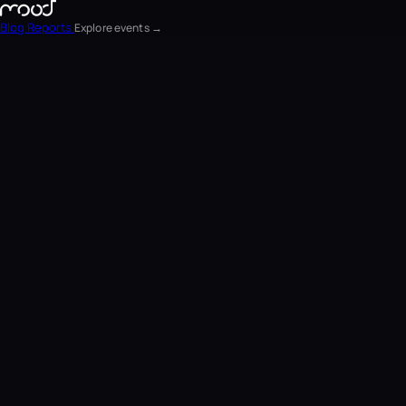
Blog
Reports
Explore events →