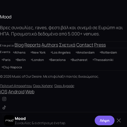
Mood
Βρες συναυλίες, raves, φεστιβάλ και σινεμά σε Ευρώπη και
ΗΠΑ. Πραγματικά δεδομένα από 5.000+ venues.
Blog
Reports
Authors
Σχετικά
Contact
Press
Εταιρεία
Events
Athens
New York
Los Angeles
Amsterdam
Rotterdam
Paris
Berlin
London
Barcelona
Bucharest
Thessaloniki
Cluj-Napoca
© 2026 Music of Our Desire. Με επιφύλαξη παντός δικαιώματος.
Πολιτική Απορρήτου
Όροι Χρήσης
Όροι Αγοράς
iOS
Android
Web
Mood
Λήψη
Συναυλίες & εισιτήρια με ένα tap.