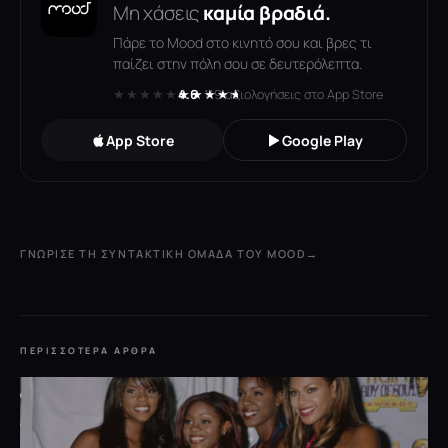
Μη χάσεις
καμία βραδιά.
Πάρε το Mood στο κινητό σου και βρες τι
παίζει στην πόλη σου σε δευτερόλεπτα.
★★★★★
★★★★★
4.6
· 119 αξιολογήσεις στο App Store
App Store
Google Play
ΓΝΏΡΙΣΕ ΤΗ ΣΥΝΤΑΚΤΙΚΉ ΟΜΆΔΑ ΤΟΥ MOOD
→
ΠΕΡΙΣΣΌΤΕΡΑ ΆΡΘΡΑ