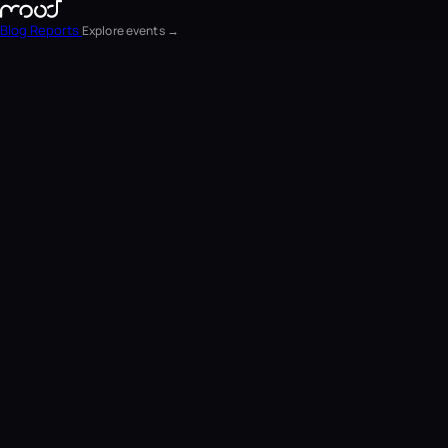
Blog
Reports
Explore events →