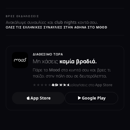
ΒΡΕΣ ΕΚΔΗΛΏΣΕΙΣ
Ανακάλυψε συναυλίες και club nights κοντά σου.
ΌΛΕΣ ΤΙΣ ΕΛΛΗΝΙΚΈΣ ΣΥΝΑΥΛΊΕΣ ΣΤΗΝ ΑΘΉΝΑ ΣΤΟ MOOD
ΔΙΑΘΈΣΙΜΟ ΤΏΡΑ
Μη χάσεις
καμία βραδιά.
Πάρε το Mood στο κινητό σου και βρες τι
παίζει στην πόλη σου σε δευτερόλεπτα.
★★★★★
★★★★★
4.6
· 119 αξιολογήσεις στο App Store
App Store
Google Play