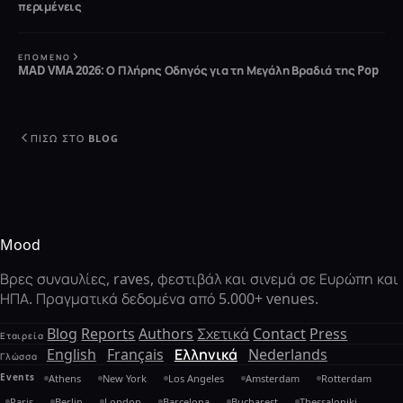
περιμένεις
ΕΠΌΜΕΝΟ
MAD VMA 2026: Ο Πλήρης Οδηγός για τη Μεγάλη Βραδιά της Pop
ΠΊΣΩ ΣΤΟ BLOG
Mood
Βρες συναυλίες, raves, φεστιβάλ και σινεμά σε Ευρώπη και
ΗΠΑ. Πραγματικά δεδομένα από 5.000+ venues.
Blog
Reports
Authors
Σχετικά
Contact
Press
Εταιρεία
English
Français
Ελληνικά
Nederlands
Γλώσσα
Events
Athens
New York
Los Angeles
Amsterdam
Rotterdam
Paris
Berlin
London
Barcelona
Bucharest
Thessaloniki