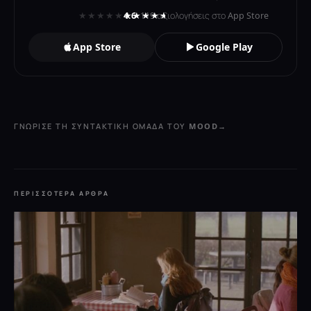
★★★★★
★★★★★
4.6
· 119 αξιολογήσεις στο App Store
App Store
Google Play
ΓΝΏΡΙΣΕ ΤΗ ΣΥΝΤΑΚΤΙΚΉ ΟΜΆΔΑ ΤΟΥ MOOD
→
ΠΕΡΙΣΣΌΤΕΡΑ ΆΡΘΡΑ