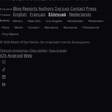
Blog
Reports
Authors
Σχετικά
Contact
Press
Εταιρεία
English
Français
Ελληνικά
Nederlands
Γλώσσα
Events
Athens
New York
Los Angeles
Amsterdam
Rotterdam
Paris
Berlin
London
Barcelona
Bucharest
Thessaloniki
Cluj-Napoca
© 2026 Music of Our Desire. Με επιφύλαξη παντός δικαιώματος.
Πολιτική Απορρήτου
Όροι Χρήσης
Όροι Αγοράς
iOS
Android
Web