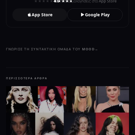
★★★★★
★★★★★
4.6
· 119 αξιολογήσεις στο App Store
App Store
Google Play
ΓΝΏΡΙΣΕ ΤΗ ΣΥΝΤΑΚΤΙΚΉ ΟΜΆΔΑ ΤΟΥ MOOD
→
ΠΕΡΙΣΣΌΤΕΡΑ ΆΡΘΡΑ