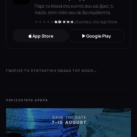
Πάρε το Mood στο κινητό σου και βρες τι
παίζει στην πόλη σου σε δευτερόλεπτα.
★★★★★
★★★★★
4.6
· 119 αξιολογήσεις στο App Store
App Store
Google Play
ΓΝΏΡΙΣΕ ΤΗ ΣΥΝΤΑΚΤΙΚΉ ΟΜΆΔΑ ΤΟΥ MOOD
→
ΠΕΡΙΣΣΌΤΕΡΑ ΆΡΘΡΑ