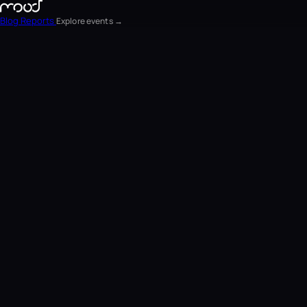
Blog
Reports
Explore events →