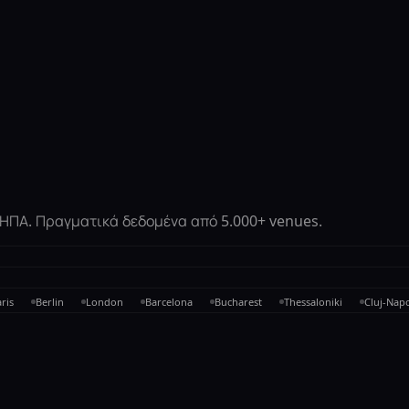
ι ΗΠΑ. Πραγματικά δεδομένα από 5.000+ venues.
ris
Berlin
London
Barcelona
Bucharest
Thessaloniki
Cluj-Nap