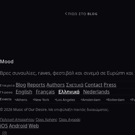
ΠΊΣΩ ΣΤΟ BLOG
Mood
Βρες συναυλίες, raves, φεστιβάλ και σινεμά σε Ευρώπη κα
Blog
Reports
Authors
Σχετικά
Contact
Press
Εταιρεία
English
Français
Ελληνικά
Nederlands
Γλώσσα
Events
Athens
New York
Los Angeles
Amsterdam
Rotterdam
Pa
© 2026 Music of Our Desire. Με επιφύλαξη παντός δικαιώματος.
Πολιτική Απορρήτου
Όροι Χρήσης
Όροι Αγοράς
iOS
Android
Web