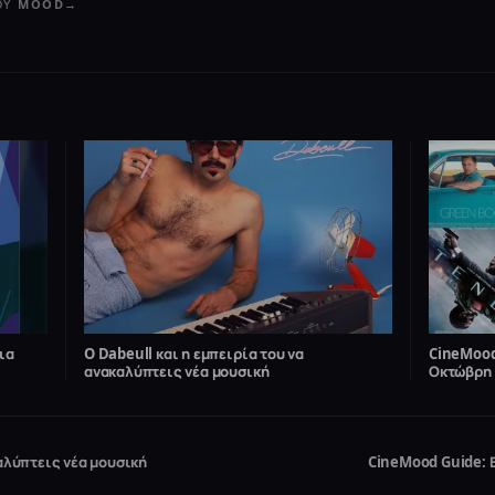
ΤΟΥ MOOD
→
ια
O Dabeull και η εμπειρία του να
CineMood
ανακαλύπτεις νέα μουσική
Οκτώβρη
καλύπτεις νέα μουσική
CineMood Guide: 