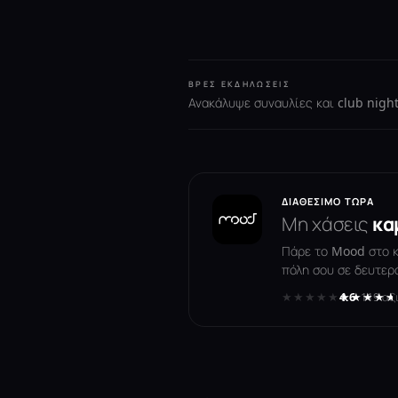
ΒΡΕΣ ΕΚΔΗΛΏΣΕΙΣ
Ανακάλυψε συναυλίες και club night
ΔΙΑΘΈΣΙΜΟ ΤΏΡΑ
Μη χάσεις
κα
Πάρε το Mood στο κι
πόλη σου σε δευτερ
★★★★★
★★★★★
4.6
· 119 αξ