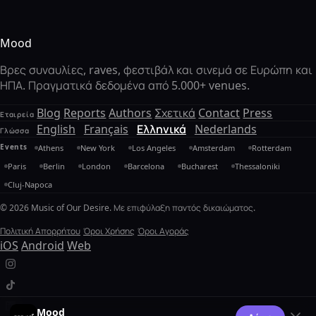
Mood
Βρες συναυλίες, raves, φεστιβάλ και σινεμά σε Ευρώπη και
ΗΠΑ. Πραγματικά δεδομένα από 5.000+ venues.
Blog
Reports
Authors
Σχετικά
Contact
Press
Εταιρεία
English
Français
Ελληνικά
Nederlands
Γλώσσα
Events
Athens
New York
Los Angeles
Amsterdam
Rotterdam
Paris
Berlin
London
Barcelona
Bucharest
Thessaloniki
Cluj-Napoca
© 2026 Music of Our Desire. Με επιφύλαξη παντός δικαιώματος.
Πολιτική Απορρήτου
Όροι Χρήσης
Όροι Αγοράς
iOS
Android
Web
Mood