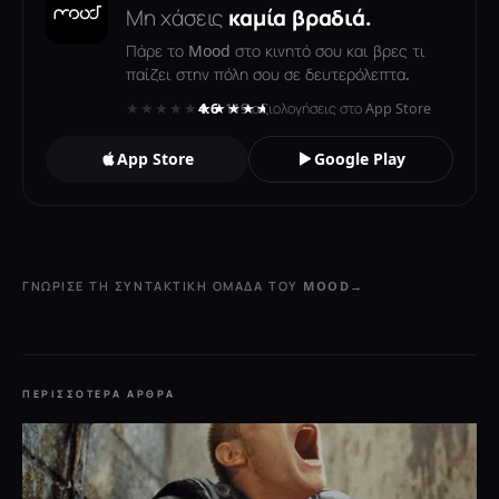
Μη χάσεις
καμία βραδιά.
Πάρε το Mood στο κινητό σου και βρες τι
παίζει στην πόλη σου σε δευτερόλεπτα.
★★★★★
★★★★★
4.6
· 119 αξιολογήσεις στο App Store
App Store
Google Play
ΓΝΏΡΙΣΕ ΤΗ ΣΥΝΤΑΚΤΙΚΉ ΟΜΆΔΑ ΤΟΥ MOOD
→
ΠΕΡΙΣΣΌΤΕΡΑ ΆΡΘΡΑ