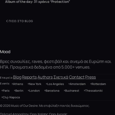
Album of the day: 31 χρόνια “Protection”
ΠΊΣΩ ΣΤΟ BLOG
Mood
Βρες συναυλίες, raves, φεστιβάλ και σινεμά σε Ευρώπη και
ΗΠΑ. Πραγματικά δεδομένα από 5.000+ venues.
Blog
Reports
Authors
Σχετικά
Contact
Press
Εταιρεία
Events
Athens
New York
Los Angeles
Amsterdam
Rotterdam
Paris
Berlin
London
Barcelona
Bucharest
Thessaloniki
Cluj-Napoca
© 2026 Music of Our Desire. Με επιφύλαξη παντός δικαιώματος.
Πολιτική Απορρήτου
Όροι Χρήσης
Όροι Αγοράς