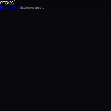
Blog
Reports
Explore events →