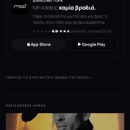
ΔΙΑΘΈΣΙΜΟ ΤΏΡΑ
Μη χάσεις
καμία βραδιά.
Πάρε το Mood στο κινητό σου και βρες τι
παίζει στην πόλη σου σε δευτερόλεπτα.
★★★★★
★★★★★
4.6
· 119 αξιολογήσεις στο App Store
App Store
Google Play
ΓΝΏΡΙΣΕ ΤΗ ΣΥΝΤΑΚΤΙΚΉ ΟΜΆΔΑ ΤΟΥ MOOD
→
ΠΕΡΙΣΣΌΤΕΡΑ ΆΡΘΡΑ