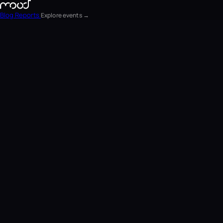
Blog
Reports
Explore events →