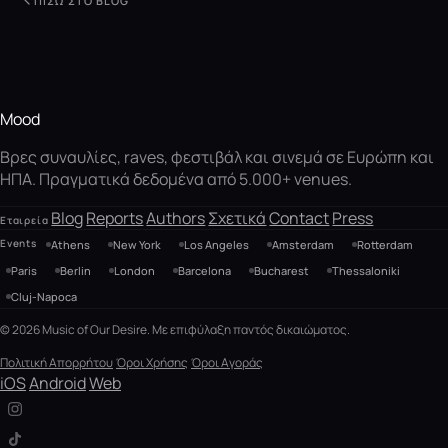
ΠΊΣΩ ΣΤΟ BLOG
Mood
Βρες συναυλίες, raves, φεστιβάλ και σινεμά σε Ευρώπη και
ΗΠΑ. Πραγματικά δεδομένα από 5.000+ venues.
Blog
Reports
Authors
Σχετικά
Contact
Press
Εταιρεία
Events
Athens
New York
Los Angeles
Amsterdam
Rotterdam
Paris
Berlin
London
Barcelona
Bucharest
Thessaloniki
Cluj-Napoca
© 2026 Music of Our Desire. Με επιφύλαξη παντός δικαιώματος.
Πολιτική Απορρήτου
Όροι Χρήσης
Όροι Αγοράς
iOS
Android
Web