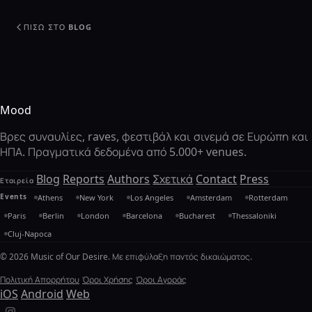
ΠΊΣΩ ΣΤΟ BLOG
Mood
Βρες συναυλίες, raves, φεστιβάλ και σινεμά σε Ευρώπη και
ΗΠΑ. Πραγματικά δεδομένα από 5.000+ venues.
Blog
Reports
Authors
Σχετικά
Contact
Press
Εταιρεία
Events
Athens
New York
Los Angeles
Amsterdam
Rotterdam
Paris
Berlin
London
Barcelona
Bucharest
Thessaloniki
Cluj-Napoca
© 2026 Music of Our Desire. Με επιφύλαξη παντός δικαιώματος.
Πολιτική Απορρήτου
Όροι Χρήσης
Όροι Αγοράς
iOS
Android
Web