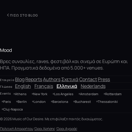
ΠΊΣΩ ΣΤΟ BLOG
Mood
Βρες συναυλίες, raves, φεστιβάλ και σινεμά σε Ευρώπη και
ΗΠΑ. Πραγματικά δεδομένα από 5.000+ venues.
Blog
Reports
Authors
Σχετικά
Contact
Press
Εταιρεία
English
Français
Ελληνικά
Nederlands
Γλώσσα
Events
Athens
New York
Los Angeles
Amsterdam
Rotterdam
Paris
Berlin
London
Barcelona
Bucharest
Thessaloniki
Cluj-Napoca
© 2026 Music of Our Desire. Με επιφύλαξη παντός δικαιώματος.
Πολιτική Απορρήτου
Όροι Χρήσης
Όροι Αγοράς