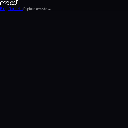
Blog
Reports
Explore events →