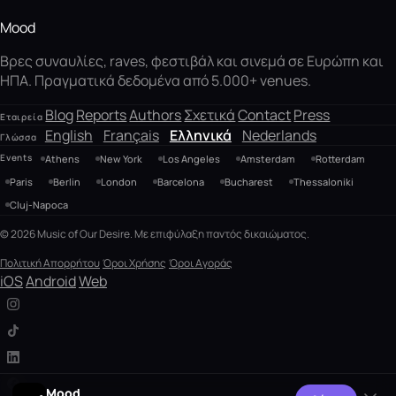
δεκατρία επιβεβαιωμένα γλέντια στην περιοχή για
τον Αύγουστο και τις αρχές Σεπτεμβρίου του 2026,
Mood
με κορύφωση τον Δεκαπενταύγουστο, όταν ανάβουν
ταυτόχρονα το Κουκούλι, το Μεσοβούνι και το
Βρες συναυλίες, raves, φεστιβάλ και σινεμά σε Ευρώπη και
Τσεπέλοβο, και κλείσιμο στο Βραδέτο στις 8
ΗΠΑ. Πραγματικά δεδομένα από 5.000+ venues.
Σεπτεμβρίου.
Blog
Reports
Authors
Σχετικά
Contact
Press
Εταιρεία
English
Français
Ελληνικά
Nederlands
Γλώσσα
Events
Athens
New York
Los Angeles
Amsterdam
Rotterdam
Paris
Berlin
London
Barcelona
Bucharest
Thessaloniki
Cluj-Napoca
© 2026 Music of Our Desire. Με επιφύλαξη παντός δικαιώματος.
Πολιτική Απορρήτου
Όροι Χρήσης
Όροι Αγοράς
iOS
Android
Web
Mood