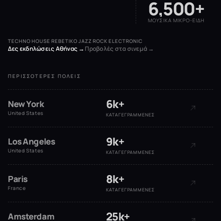
6,500+
ΜΟΥΣΙΚΆ ΜΙΚΡΟ-ΕΊΔΗ
TECHNO
HOUSE
REBETIKO
JAZZ
ROCK
ELECTRONIC
·
·
·
·
·
Δες εκδηλώσεις Αθήνας →
Προβολές στα σινεμά →
ΠΕΡΙΣΣΌΤΕΡΕΣ ΠΌΛΕΙΣ
6k+
New York
United States
ΚΑΤΑΓΕΓΡΑΜΜΈΝΕΣ
9k+
Los Angeles
United States
ΚΑΤΑΓΕΓΡΑΜΜΈΝΕΣ
8k+
Paris
France
ΚΑΤΑΓΕΓΡΑΜΜΈΝΕΣ
25k+
Amsterdam