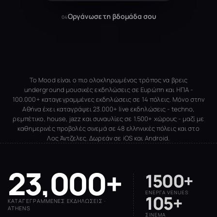
Οργάνωσε τη βδομάδα σου
04
Το Mood είναι ο πιο ολοκληρωμένος τρόπος να βρεις
underground μουσικές εκδηλώσεις σε Ευρώπη και ΗΠΑ -
100.000+ καταγεγραμμένες εκδηλώσεις σε 14 πόλεις. Μόνο στην
Αθήνα έχει καταγράψει 23.000+ live εκδηλώσεις - techno,
ρεμπέτικο, house, jazz και συναυλίες σε 1.500+ χώρους - μαζί με
καθημερινές προβολές σινεμά σε 48 ελληνικές πόλεις και στο
Λος Άντζελες. Δωρεάν σε iOS και Android.
23,000+
1500+
ΕΝΕΡΓΆ VENUES
105+
ΚΑΤΑΓΕΓΡΑΜΜΈΝΕΣ ΕΚΔΗΛΏΣΕΙΣ ·
ATHENS
ΣΙΝΕΜΆ