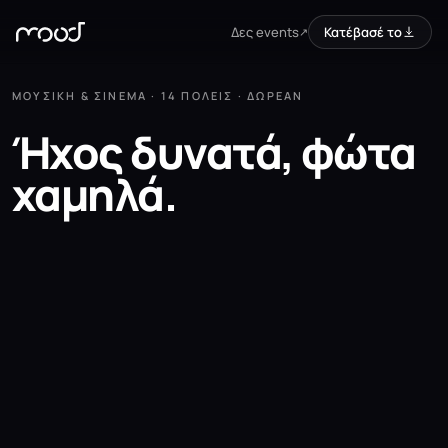
Δες events
Κατέβασέ το
↗
ΜΟΥΣΙΚΉ & ΣΙΝΕΜΆ · 14 ΠΌΛΕΙΣ · ΔΩΡΕΆΝ
Ήχος
δυνατά,
φώτα
χαμηλά.
Κατέβασέ το από το
Διαθέσιμο στο
App Store
Google Play