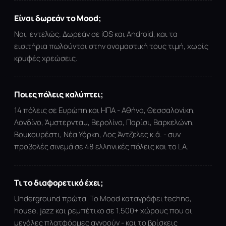
Είναι δωρεάν το Mood;
Ναι, εντελώς. Δωρεάν σε iOS και Android, και τα
εισιτήρια πωλούνται στην ονομαστική τους τιμή, χωρίς
κρυφές χρεώσεις.
Ποιες πόλεις καλύπτει;
14 πόλεις σε Ευρώπη και ΗΠΑ - Αθήνα, Θεσσαλονίκη,
Λονδίνο, Άμστερνταμ, Βερολίνο, Παρίσι, Βαρκελώνη,
Βουκουρέστι, Νέα Υόρκη, Λος Άντζελες κ.ά. - συν
προβολές σινεμά σε 48 ελληνικές πόλεις και το LA.
Τι το διαφορετικό έχει;
Underground πρώτα. Το Mood καταγράφει techno,
house, jazz και ρεμπέτικο σε 1.500+ χώρους που οι
μεγάλες πλατφόρμες αγνοούν - και το βρίσκεις