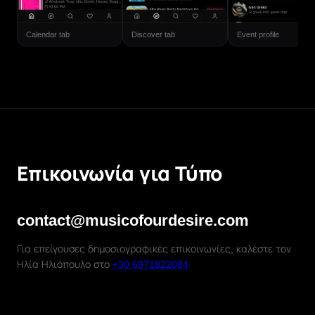
Calendar tab
Discover tab
Event profile
Επικοινωνία για Τύπο
contact@musicofourdesire.com
Για επείγουσες δημοσιογραφικές επικοινωνίες, καλέστε τον
Ηλία Ηλιόπουλο στο
+30 6971822084