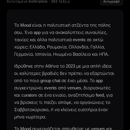
Εκτεταμένο boilerplate · 182 λέξεις
Αντιγραφή
Το Mood είναι η πολιτιστική ατζέντα της πόλης
σου. Ένα app για να ανακαλύπτεις συναυλίες,
ταινίες και άλλα πολιτιστικά events σε οκτώ
χώρες: Ελλάδα, Ρουμανία, Ολλανδία, Γαλλία,
Γερμανία, Ισπανία, Ηνωμένο Βασίλειο και ΗΠΑ.
Ιδρύθηκε στην Αθήνα το 2023 με μια απλή ιδέα:
οι καλύτερες βραδιές δεν πρέπει να εξαρτώνται
από το ποιο group chat σε έχει μέσα. Το app
συγκεντρώνει events από venues, διοργανωτές
και curators σε ένα ενιαίο, αναζητήσιμο feed, για
να βρίσκεις τι παίζει απόψε, να οργανώνεις το
Σαββατοκύριακο, ή να κλείνεις εισιτήρια έναν
μήνα νωρίτερα.
Το Mood συνεργάζεται απευθείας με venues και