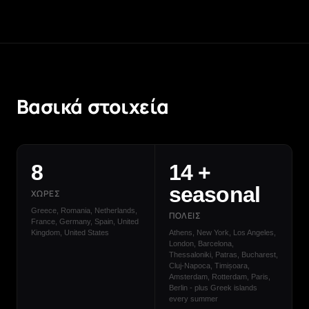
Βασικά στοιχεία
8
14 +
seasonal
ΧΏΡΕΣ
Greece, Romania, Netherlands,
ΠΌΛΕΙΣ
France, Germany, Spain, United
Kingdom, United States
Athens, New York, Los Angeles,
London, Barcelona,
Thessaloniki, Patras, Bucharest,
Cluj-Napoca, Timișoara,
Amsterdam, Rotterdam, Paris,
Berlin - plus Greek islands
every summer