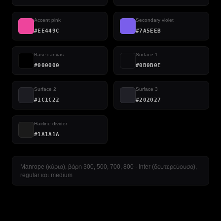
Accent pink
Secondary violet
#EE449C
#7A5EEB
Base canvas
Surface 1
#000000
#0B0B0E
Surface 2
Surface 3
#1C1C22
#202027
Hairline divider
#1A1A1A
Manrope (κύρια), βάρη 300, 500, 700, 800 · Inter (δευτερεύουσα),
regular και medium