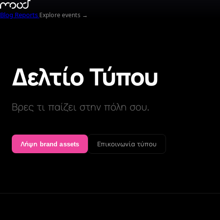
Blog
Reports
Explore events →
Δελτίο Τύπου
Βρες τι παίζει στην πόλη σου.
Λήψη brand assets
Επικοινωνία τύπου