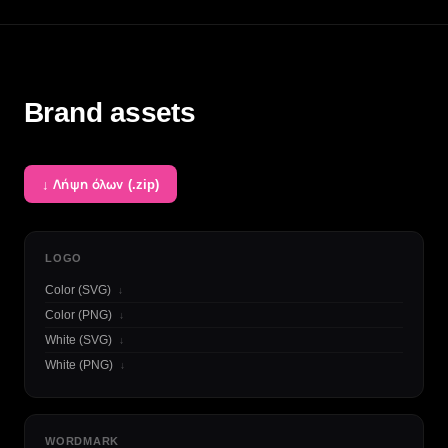
Brand assets
↓ Λήψη όλων (.zip)
LOGO
Color (SVG)
↓
Color (PNG)
↓
White (SVG)
↓
White (PNG)
↓
WORDMARK