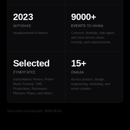
2023
9000+
ΙΔΡΎΘΗΚΕ
EVENTS ΤΟ ΜΉΝΑ
Headquartered in Athens
Concerts, festivals, club nights,
and more across music,
comedy, and cultural events
Selected
15+
ΣΥΝΕΡΓΆΤΕΣ
ΟΜΆΔΑ
Island Athens Riviera, Primer
Across product, design,
Music Festival, TMR
engineering, marketing, and
Productions, Rockwave,
event curation
Plissken, Phaex, and others
Τελευταία ενημέρωση: 2026-05-26