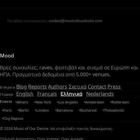
Για άλλες επικοινωνίες:
contact@musicofourdesire.com
Mood
Βρες συναυλίες, raves, φεστιβάλ και σινεμά σε Ευρώπη και
ΗΠΑ. Πραγματικά δεδομένα από 5.000+ venues.
Blog
Reports
Authors
Σχετικά
Contact
Press
Εταιρεία
English
Français
Ελληνικά
Nederlands
Γλώσσα
Events
Athens
New York
Los Angeles
Amsterdam
Rotterdam
Paris
Berlin
London
Barcelona
Bucharest
Thessaloniki
Cluj-Napoca
© 2026 Music of Our Desire. Με επιφύλαξη παντός δικαιώματος.
Πολιτική Απορρήτου
Όροι Χρήσης
Όροι Αγοράς