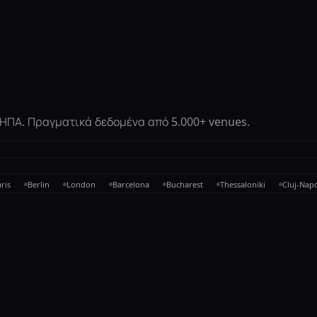
ι ΗΠΑ. Πραγματικά δεδομένα από 5.000+ venues.
ris
Berlin
London
Barcelona
Bucharest
Thessaloniki
Cluj-Nap