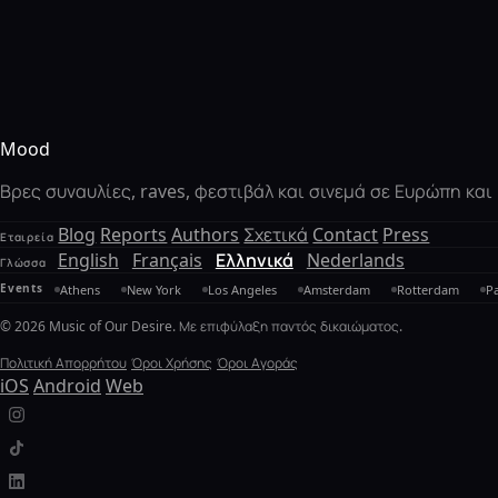
Mood
Βρες συναυλίες, raves, φεστιβάλ και σινεμά σε Ευρώπη κα
Blog
Reports
Authors
Σχετικά
Contact
Press
Εταιρεία
English
Français
Ελληνικά
Nederlands
Γλώσσα
Events
Athens
New York
Los Angeles
Amsterdam
Rotterdam
Pa
© 2026 Music of Our Desire. Με επιφύλαξη παντός δικαιώματος.
Πολιτική Απορρήτου
Όροι Χρήσης
Όροι Αγοράς
iOS
Android
Web