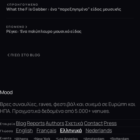
ΠΡΟΗΓΟΎΜΕΝΟ
What the F is Gabber : ένα “παρεξηγημένο” είδος μουσικής
ΕΠΌΜΕΝΟ
Ρέγκε: Ένα πολύπλευρο μουσικό είδος
ΠΊΣΩ ΣΤΟ BLOG
Mood
Βρες συναυλίες, raves, φεστιβάλ και σινεμά σε Ευρώπη και
ΗΠΑ. Πραγματικά δεδομένα από 5.000+ venues.
Blog
Reports
Authors
Σχετικά
Contact
Press
Εταιρεία
English
Français
Ελληνικά
Nederlands
Γλώσσα
Events
Athens
New York
Los Angeles
Amsterdam
Rotterdam