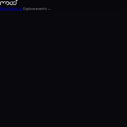
Blog
Reports
Explore events →