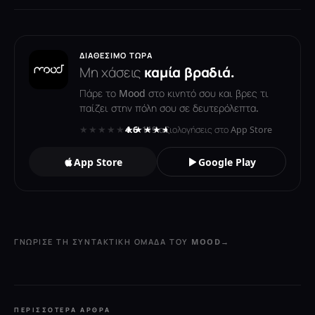
ΔΙΑΘΈΣΙΜΟ ΤΏΡΑ
Μη χάσεις
καμία βραδιά.
Πάρε το Mood στο κινητό σου και βρες τι
παίζει στην πόλη σου σε δευτερόλεπτα.
★★★★★
★★★★★
4.6
· 119 αξιολογήσεις στο App Store
App Store
Google Play
ΓΝΏΡΙΣΕ ΤΗ ΣΥΝΤΑΚΤΙΚΉ ΟΜΆΔΑ ΤΟΥ MOOD
→
ΠΕΡΙΣΣΌΤΕΡΑ ΆΡΘΡΑ