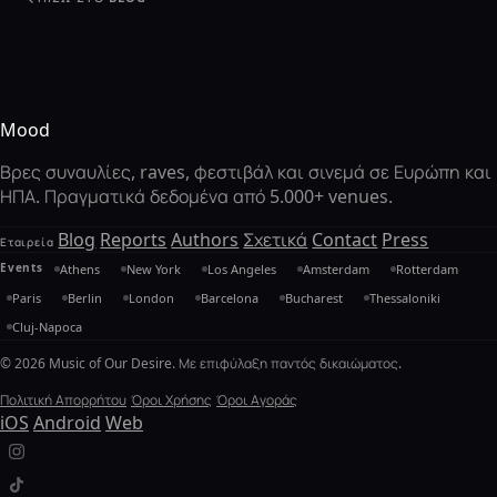
Mood
Βρες συναυλίες, raves, φεστιβάλ και σινεμά σε Ευρώπη και
ΗΠΑ. Πραγματικά δεδομένα από 5.000+ venues.
Blog
Reports
Authors
Σχετικά
Contact
Press
Εταιρεία
Events
Athens
New York
Los Angeles
Amsterdam
Rotterdam
Paris
Berlin
London
Barcelona
Bucharest
Thessaloniki
Cluj-Napoca
© 2026 Music of Our Desire. Με επιφύλαξη παντός δικαιώματος.
Πολιτική Απορρήτου
Όροι Χρήσης
Όροι Αγοράς
iOS
Android
Web