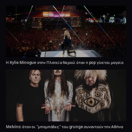
Η Kylie Minogue στην Πλατεία Νερού: όταν η pop γίνεται μαγεία
Melvins: όταν οι "μπαμπάδες" του grunge συναντούν την Αθήνα