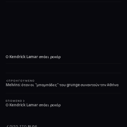
Ο Kendrick Lamar σπάει ρεκόρ
ΠΡΟΗΓΟΎΜΕΝΟ
Melvins: όταν οι "μπαμπάδες" του grunge συναντούν την Αθήνα
ΕΠΌΜΕΝΟ
Ο Kendrick Lamar σπάει ρεκόρ
ΠΊΣΩ ΣΤΟ BLOG