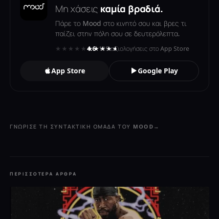
Μη χάσεις
καμία βραδιά.
Πάρε το Mood στο κινητό σου και βρες τι
παίζει στην πόλη σου σε δευτερόλεπτα.
★★★★★
★★★★★
4.6
· 119 αξιολογήσεις στο App Store
App Store
Google Play
ΓΝΏΡΙΣΕ ΤΗ ΣΥΝΤΑΚΤΙΚΉ ΟΜΆΔΑ ΤΟΥ MOOD
→
ΠΕΡΙΣΣΌΤΕΡΑ ΆΡΘΡΑ