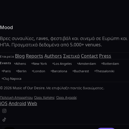
Mood
Βρες συναυλίες, raves, φεστιβάλ και σινεμά σε Ευρώπη και
ΗΠΑ. Πραγματικά δεδομένα από 5.000+ venues.
Blog
Reports
Authors
Σχετικά
Contact
Press
Εταιρεία
Events
Athens
New York
Los Angeles
Amsterdam
Rotterdam
Paris
Berlin
London
Barcelona
Bucharest
Thessaloniki
Cluj-Napoca
© 2026 Music of Our Desire. Με επιφύλαξη παντός δικαιώματος.
Πολιτική Απορρήτου
Όροι Χρήσης
Όροι Αγοράς
iOS
Android
Web