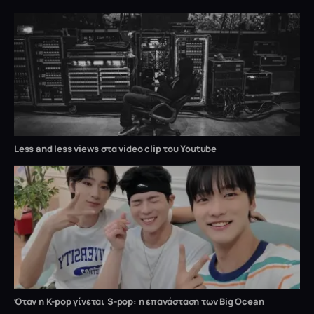
Less and less views στα video clip του Youtube
Όταν η K-pop γίνεται S-pop: η επανάσταση των Big Ocean