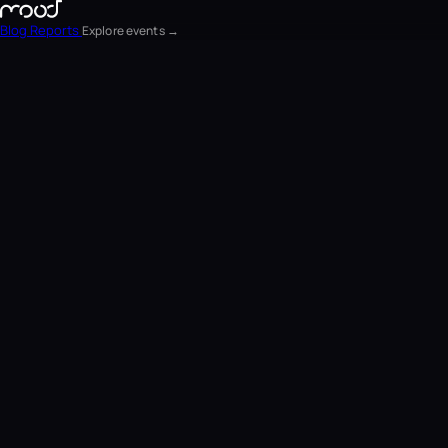
Blog
Reports
Explore events →