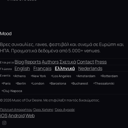
Mood
Βρες συναυλίες, raves, φεστιβάλ και σινεμά σε Ευρώπη και
ΗΠΑ. Πραγματικά δεδομένα από 5.000+ venues.
Blog
Reports
Authors
Σχετικά
Contact
Press
Εταιρεία
English
Français
Ελληνικά
Nederlands
Γλώσσα
Events
Athens
New York
Los Angeles
Amsterdam
Rotterdam
Paris
Berlin
London
Barcelona
Bucharest
Thessaloniki
Cluj-Napoca
© 2026 Music of Our Desire. Με επιφύλαξη παντός δικαιώματος.
Πολιτική Απορρήτου
Όροι Χρήσης
Όροι Αγοράς
iOS
Android
Web