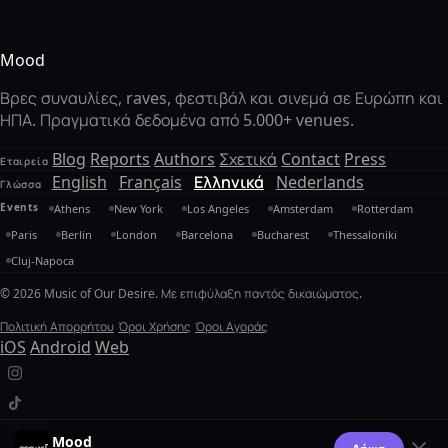
Mood
Βρες συναυλίες, raves, φεστιβάλ και σινεμά σε Ευρώπη και
ΗΠΑ. Πραγματικά δεδομένα από 5.000+ venues.
Blog
Reports
Authors
Σχετικά
Contact
Press
Εταιρεία
English
Français
Ελληνικά
Nederlands
Γλώσσα
Events
Athens
New York
Los Angeles
Amsterdam
Rotterdam
Paris
Berlin
London
Barcelona
Bucharest
Thessaloniki
Cluj-Napoca
© 2026 Music of Our Desire. Με επιφύλαξη παντός δικαιώματος.
Πολιτική Απορρήτου
Όροι Χρήσης
Όροι Αγοράς
iOS
Android
Web
Mood