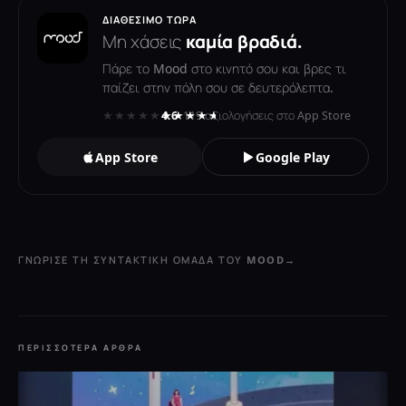
ΔΙΑΘΈΣΙΜΟ ΤΏΡΑ
Μη χάσεις
καμία βραδιά.
Πάρε το Mood στο κινητό σου και βρες τι
παίζει στην πόλη σου σε δευτερόλεπτα.
★★★★★
★★★★★
4.6
· 119 αξιολογήσεις στο App Store
App Store
Google Play
ΓΝΏΡΙΣΕ ΤΗ ΣΥΝΤΑΚΤΙΚΉ ΟΜΆΔΑ ΤΟΥ MOOD
→
ΠΕΡΙΣΣΌΤΕΡΑ ΆΡΘΡΑ