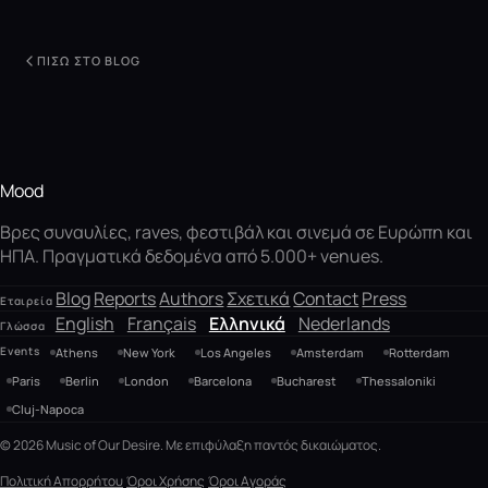
ΠΊΣΩ ΣΤΟ BLOG
Mood
Βρες συναυλίες, raves, φεστιβάλ και σινεμά σε Ευρώπη και
ΗΠΑ. Πραγματικά δεδομένα από 5.000+ venues.
Blog
Reports
Authors
Σχετικά
Contact
Press
Εταιρεία
English
Français
Ελληνικά
Nederlands
Γλώσσα
Events
Athens
New York
Los Angeles
Amsterdam
Rotterdam
Paris
Berlin
London
Barcelona
Bucharest
Thessaloniki
Cluj-Napoca
© 2026 Music of Our Desire. Με επιφύλαξη παντός δικαιώματος.
Πολιτική Απορρήτου
Όροι Χρήσης
Όροι Αγοράς