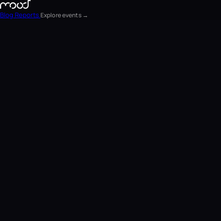
Blog
Reports
Explore events →