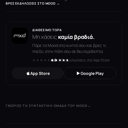
ΒΡΕΣ ΕΚΔΗΛΏΣΕΙΣ ΣΤΟ MOOD →
ΔΙΑΘΈΣΙΜΟ ΤΏΡΑ
Μη χάσεις
καμία βραδιά.
Πάρε το Mood στο κινητό σου και βρες τι
παίζει στην πόλη σου σε δευτερόλεπτα.
★★★★★
★★★★★
4.6
· 119 αξιολογήσεις στο App Store
App Store
Google Play
ΓΝΏΡΙΣΕ ΤΗ ΣΥΝΤΑΚΤΙΚΉ ΟΜΆΔΑ ΤΟΥ MOOD
→