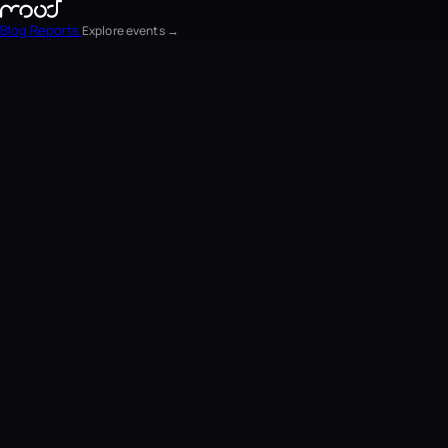
Blog
Reports
Explore events →