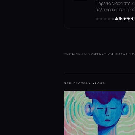
Πάρε το Mood στο κι
πόλη σου σε δευτερό
★★★★★
★★★★★
4.6
· 119 α
ΓΝΏΡΙΣΕ ΤΗ ΣΥΝΤΑΚΤΙΚΉ ΟΜΆΔΑ Τ
ΠΕΡΙΣΣΌΤΕΡΑ ΆΡΘΡΑ