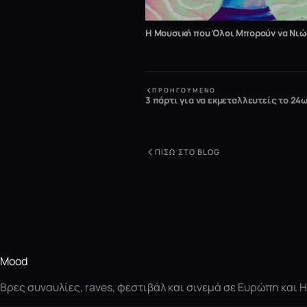
Η Μουσική που Όλοι Μπορούν να Νι
ΠΡΟΗΓΟΎΜΕΝΟ
3 πάρτι για να εκμεταλλευτείς το 24
ΠΊΣΩ ΣΤΟ BLOG
Mood
Βρες συναυλίες, raves, φεστιβάλ και σινεμά σε Ευρώπη και