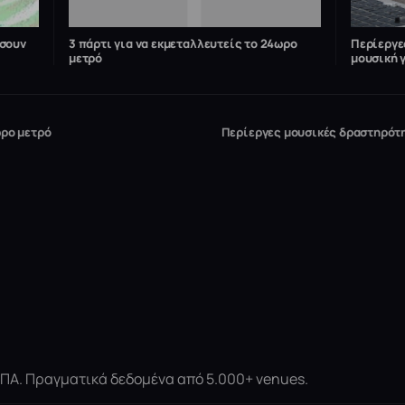
ώσουν
3 πάρτι για να εκμεταλλευτείς το 24ωρο
Περίεργε
μετρό
μουσική γ
ωρο μετρό
Περίεργες μουσικές δραστηρότητ
 ΗΠΑ. Πραγματικά δεδομένα από 5.000+ venues.