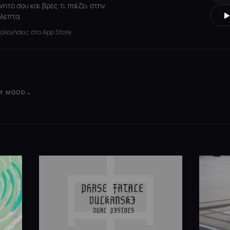
νητό σου και βρες τι παίζει στην
λεπτα.
ξιολογήσεις στο App Store
ΟΥ MOOD
→